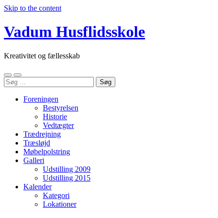
Skip to the content
Vadum Husflidsskole
Kreativitet og fællesskab
Toggle
Toggle
Søg
mobile
search
efter:
menu
field
Foreningen
Bestyrelsen
Historie
Vedtægter
Trædrejning
Træsløjd
Møbelpolstring
Galleri
Udstilling 2009
Udstilling 2015
Kalender
Kategori
Lokationer