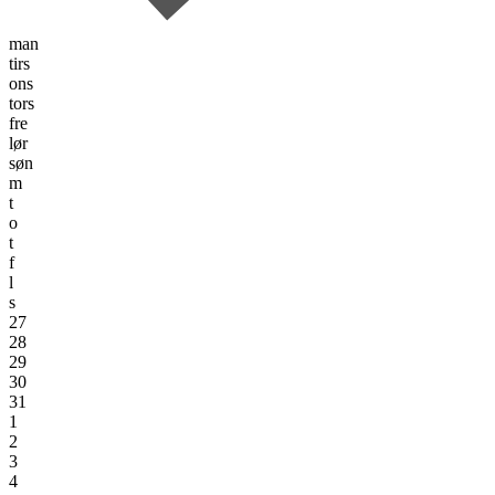
man
tirs
ons
tors
fre
lør
søn
m
t
o
t
f
l
s
27
28
29
30
31
1
2
3
4