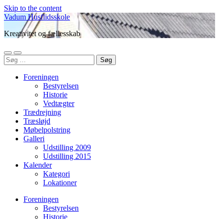
Skip to the content
Vadum Husflidsskole
Kreativitet og fællesskab
Toggle
Toggle
Søg
mobile
search
efter:
menu
field
Foreningen
Bestyrelsen
Historie
Vedtægter
Trædrejning
Træsløjd
Møbelpolstring
Galleri
Udstilling 2009
Udstilling 2015
Kalender
Kategori
Lokationer
Foreningen
Bestyrelsen
Historie