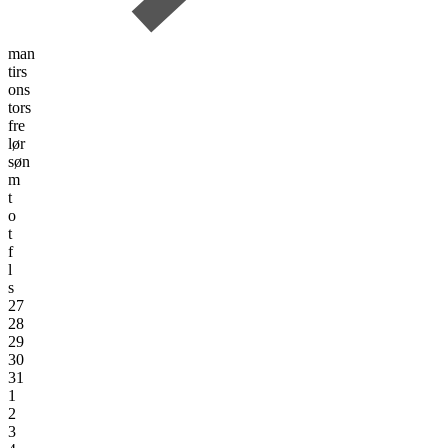
man
tirs
ons
tors
fre
lør
søn
m
t
o
t
f
l
s
27
28
29
30
31
1
2
3