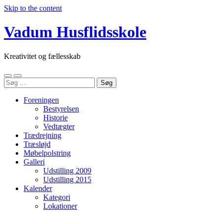
Skip to the content
Vadum Husflidsskole
Kreativitet og fællesskab
Toggle
Toggle
Søg
mobile
search
efter:
menu
field
Foreningen
Bestyrelsen
Historie
Vedtægter
Trædrejning
Træsløjd
Møbelpolstring
Galleri
Udstilling 2009
Udstilling 2015
Kalender
Kategori
Lokationer