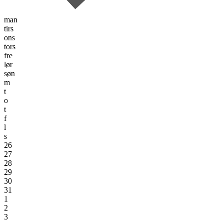
man
tirs
ons
tors
fre
lør
søn
m
t
o
t
f
l
s
26
27
28
29
30
31
1
2
3