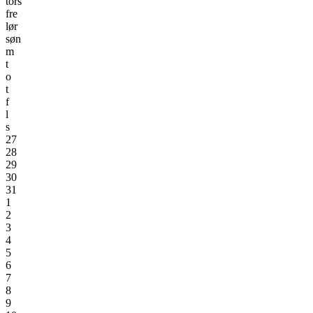
tors
fre
lør
søn
m
t
o
t
f
l
s
27
28
29
30
31
1
2
3
4
5
6
7
8
9