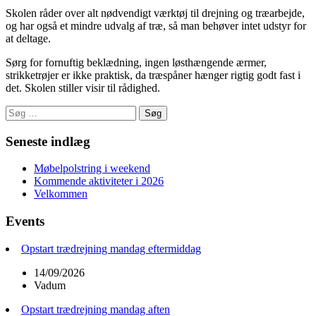
Skolen råder over alt nødvendigt værktøj til drejning og træarbejde,
og har også et mindre udvalg af træ, så man behøver intet udstyr for
at deltage.
Sørg for fornuftig beklædning, ingen løsthængende ærmer,
strikketrøjer er ikke praktisk, da træspåner hænger rigtig godt fast i
det. Skolen stiller visir til rådighed.
Søg
efter:
Seneste indlæg
Møbelpolstring i weekend
Kommende aktiviteter i 2026
Velkommen
Events
Opstart trædrejning mandag eftermiddag
14/09/2026
Vadum
Opstart trædrejning mandag aften