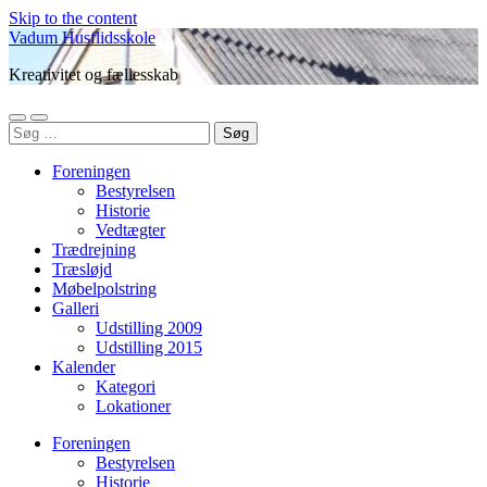
Skip to the content
Vadum Husflidsskole
Kreativitet og fællesskab
Toggle
Toggle
Søg
mobile
search
efter:
menu
field
Foreningen
Bestyrelsen
Historie
Vedtægter
Trædrejning
Træsløjd
Møbelpolstring
Galleri
Udstilling 2009
Udstilling 2015
Kalender
Kategori
Lokationer
Foreningen
Bestyrelsen
Historie